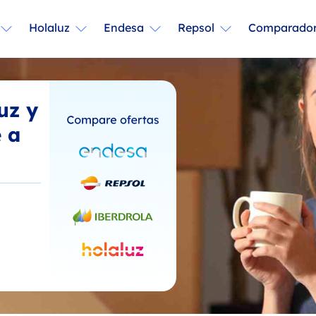
Holaluz
Endesa
Repsol
Comparador
uz y
 a