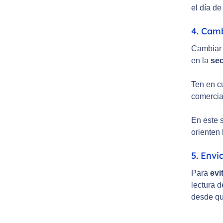
el día d
4. Camb
Cambiar l
en la
sec
Ten en cu
comercial
En este 
orienten 
5. Envi
Para
evi
lectura 
desde qu