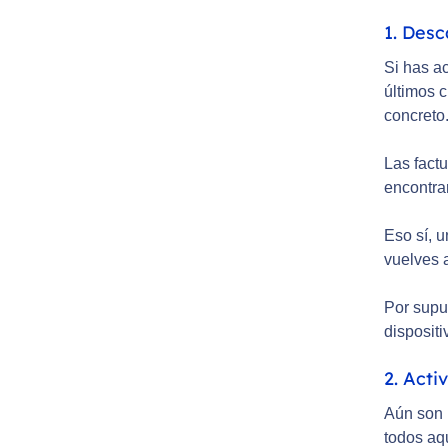
1. Desc
Si has a
últimos 
concreto
Las fact
encontra
Eso sí, 
vuelves 
Por supu
dispositi
2. Acti
Aún son 
todos aq