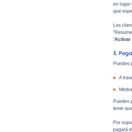
en lugar
que espe
Los clien
“Resumen
“
Activar 
3. Paga
Puedes pa
A trav
Median
Puedes p
tener qu
Por supu
pagará d