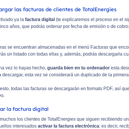
argar las facturas de clientes de TotalEnergies
ctivado ya la
factura digital
(te explicaremos el proceso en el si
cinco años, que podrás ordenar por fecha de emisión o de cobro,
.
uras se encuentran almacenadas en el menú Facturas que encontra
rás un listado con todas ellas y, además, podrás descargarla cu
una vez lo hayas hecho,
guarda bien en tu ordenador
esta desc
a descargar, esta vez se considerará un duplicado de la primer
esto, todas las facturas se descargarán en formato PDF, así qu
vo.
var la factura digital
muchos los clientes de TotalEnergies que siguen recibiendo una 
uellos interesados
activar la factura electrónica
; es decir, rec