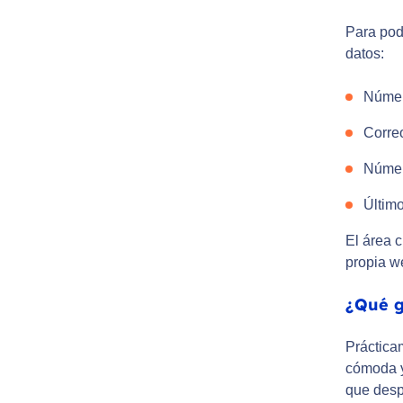
Para pod
datos:
Númer
Correo
Número
Último
El área c
propia w
¿Qué g
Práctica
cómoda ya
que desp