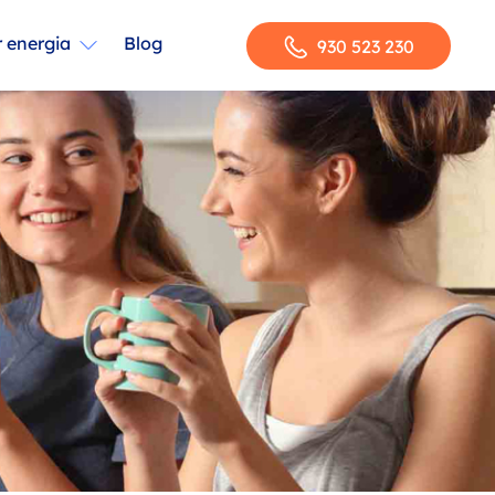
 energia
Blog
930 523 230