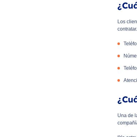
¿Cuá
Los clien
contratar
Teléfo
Número
Teléfo
Atenc
¿Cuá
Una de la
compañía 