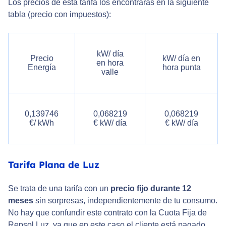
Los precios de esta tarifa los encontrarás en la siguiente
tabla (precio con impuestos):
kW/ día
Precio
kW/ día en
en hora
Energía
hora punta
valle
0,139746
0,068219
0,068219
€/ kWh
€ kW/ día
€ kW/ día
Tarifa Plana de Luz
Se trata de una tarifa con un
precio fijo durante 12
meses
sin sorpresas, independientemente de tu consumo.
No hay que confundir este contrato con la Cuota Fija de
Repsol Luz, ya que en este caso el cliente está pagado