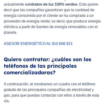
actualmente
contratos de luz 100% verdes
. Esto quiere
decir que las compañías garantizan que la cantidad de
energía consumida por el cliente se ha comprado a un
proveedor de energía verde; es decir, que produce energía
eléctrica a partir de fuentes de energía renovables con el
planeta.
ASESOR ENERGÉTICO AL 910 606 921
Quiero contratar: ¿cuáles son los
teléfonos de las principales
comercializadoras?
A continuación, te mostramos un cuadro con el teléfono
gratuito de las principales compañías de electricidad y
gas, para que puedas contactar con ellos a través de esta
vía.