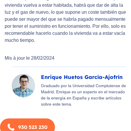
vivienda vuelva a estar habitada, habrá que dar de alta la
luz y el gas de nuevo, lo que supone un coste también que
puede ser mayor del que se habría pagado mensualmente
por tener el suministro en funcionamiento. Por ello, solo es
recomendable hacerlo cuando la vivienda va a estar vacía
mucho tiempo.
Mis à jour le 28/02/2024
Enrique Huetos García-Ajofrín
Graduado por la Universidad Complutense de
Madrid, Enrique es un experto en el mercado
de la energía en España y escribe artículos
sobre este tema.
930 523 230