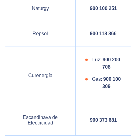
Naturgy
900 100 251
Repsol
900 118 866
Luz:
900 200
708
Curenergía
Gas:
900 100
309
Escandinava de
900 373 681
Electricidad