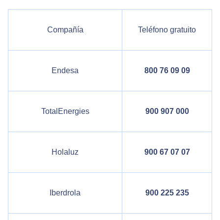
Compañía
Teléfono gratuito
Endesa
800 76 09 09
TotalEnergies
900 907 000
Holaluz
900 67 07 07
Iberdrola
900 225 235