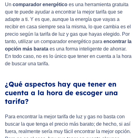
Un
comparador energético
es una herramienta gratuita
que te puede ayudar a encontrar la mejor tarifa que se
adapte a ti. Y es que, aunque la energía que vayas a
recibir en casa siempre sea la misma, lo que cambia es el
precio según la tarifa de luz y gas que hayas elegido. Por
tanto, utilizar un comparador energético para
encontrar la
opción más barata
es una forma inteligente de ahorrar.
En todo caso, no es lo único que tener en cuenta a la hora
de buscar una tarifa.
¿Qué aspectos hay que tener en
cuenta a la hora de escoger una
tarifa?
Para encontrar la mejor tarifa de luz y gas no basta con
buscar la que tenga el precio más barato; de hecho, si así
fuera, realmente sería muy fácil encontrar la mejor opción.