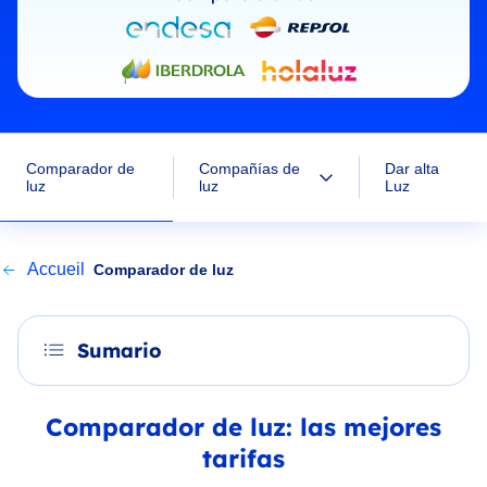
Comparador de
Compañías de
Dar alta
luz
luz
Luz
Accueil
Comparador de luz
Sumario
Comparador de luz: las mejores
tarifas